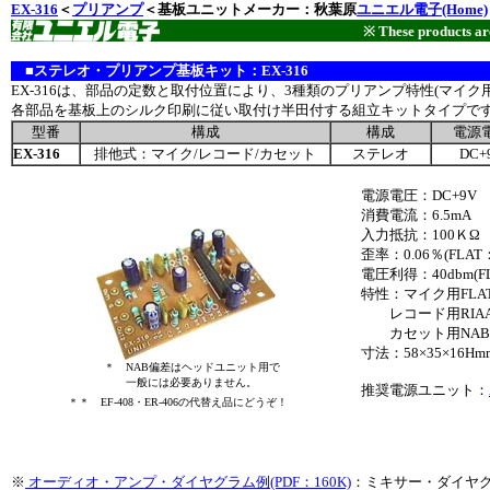
EX-316
＜
プリアンプ
＜基板ユニットメーカー：秋葉原
ユニエル電子(Home)
※ These products are
■
ステレオ・プリアンプ基板キット：EX-316
EX-316は、部品の定数と取付位置により、3種類のプリアンプ特性(マイク
各部品を基板上のシルク印刷に従い取付け半田付する組立キットタイプです
型番
構成
構成
電源
EX-316
排他式：マイク/レコード/カセット
ステレオ
DC+
電源電圧：DC+9V
消費電流：6.5mA
入力抵抗：100ＫΩ
歪率：0.06％(FLA
電圧利得：40dbm(
特性：マイク用FLA
レコード用RIA
カセット用NAB
寸法：58×35×16Hm
＊ NAB偏差はヘッドユニット用で
一般には必要ありません。
推奨電源ユニット：
＊＊ EF-408・ER-406の代替え品にどうぞ！
※
オーディオ・アンプ・ダイヤグラム例(PDF：160K)
：ミキサー・ダイヤ